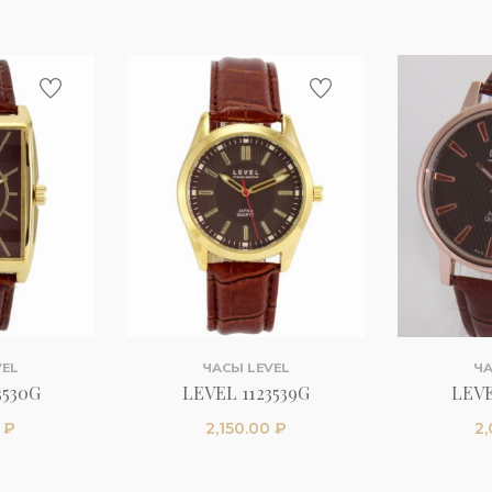
VEL
ЧАСЫ LEVEL
ЧА
3530G
LEVEL 1123539G
LEVE
0
₽
2,150.00
₽
2