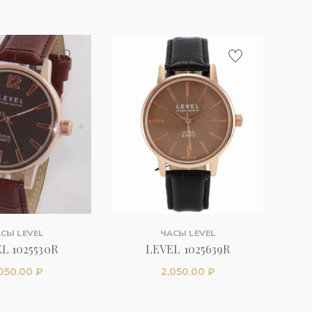
СЫ LEVEL
ЧАСЫ LEVEL
L 1025530R
LEVEL 1025639R
,050.00
₽
2,050.00
₽