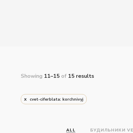
Showing
11–15
of
15 results
cvet-ciferblata: korchnivyj
ALL
БУДИЛЬНИКИ V