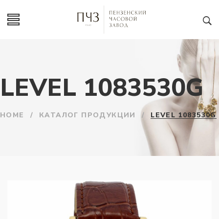
LEVEL 1083530G
HOME
/
КАТАЛОГ ПРОДУКЦИИ
/
LEVEL 1083530G