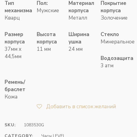
Тип
Пол:
Материал
Покрытие
механизма
Мужские
корпуса
корпуса
Кварц
Металл
Золочение
Размер
Высота
Ширина
Стекло
корпуса
корпуса
ушка
Минеральное
37мм х
11 мм
24 мм
44,5мм
Водозащита
3 атм
Ремень/
браслет
Кожа
Добавить в список желаний
SKU:
1083530G
CATEGORY:
Часы LEVEL