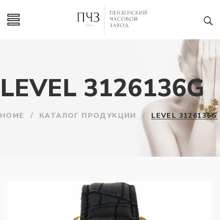
LEVEL 3126136G
HOME
/
КАТАЛОГ ПРОДУКЦИИ
/
LEVEL 3126136G