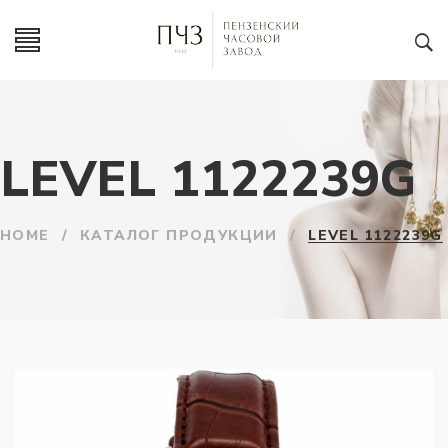
LEVEL 1122239G
HOME
/
КАТАЛОГ ПРОДУКЦИИ
/
LEVEL 1122239G