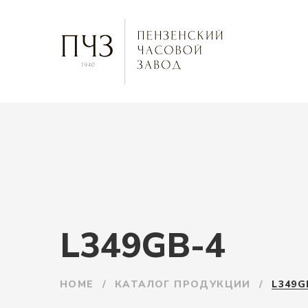
L349GB-4
HOME
/
КАТАЛОГ ПРОДУКЦИИ
/
L349G