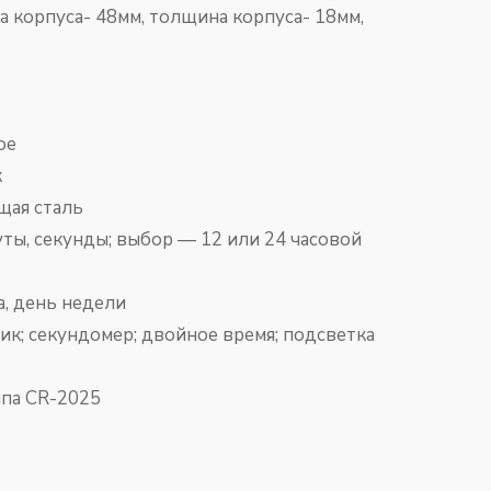
 корпуса- 48мм, толщина корпуса- 18мм,
е
к
 сталь
кунды; выбор — 12 или 24 часовой
нь недели
; секундомер; двойное время; подсветка
ипа CR-2025