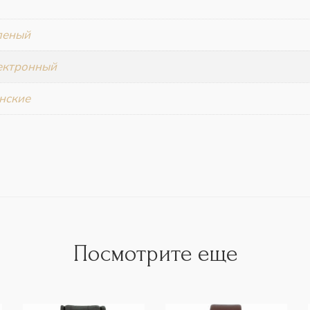
леный
ектронный
нские
Посмотрите еще