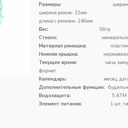
Размеры:
ширина
ширина ремня- 22мм
длина с ремнем- 246мм
Вес:
56гр.
Стекло:
минерально
Материал ремешка:
пласти
Нижняя крышка:
нержавеющая
Текущее время:
часы, минуты, се
формат
Календарь:
месяц, дата, де
Дополнительные функции:
будильник
Водозащита:
5 АТМ
Элемент питания:
1 шт. т