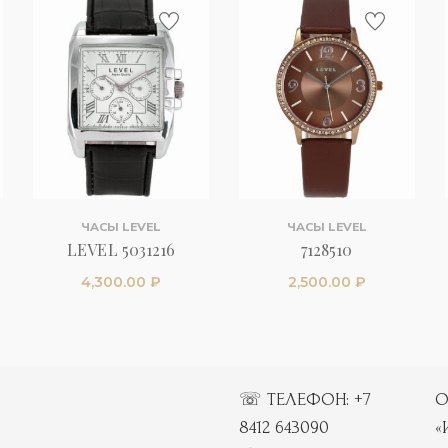
ЧАСЫ LEVEL
ЧАСЫ LEVEL
LEVEL 5031216
7128510
4,300.00
₽
2,500.00
₽
☏ ТЕЛЕФОН:
+7
О
8412 643090
«