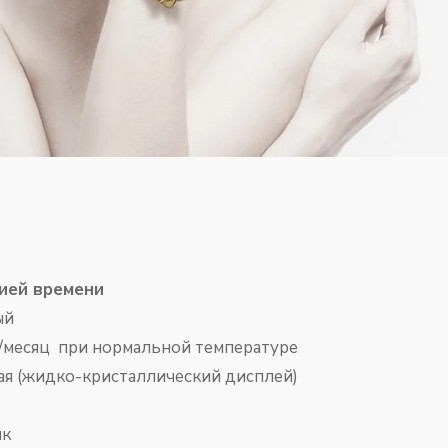
ией времени
й
ц при нормальной температуре
идко-кристаллический дисплей)
ик