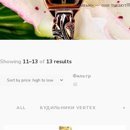
«живые» — они тикают!!!
Showing
11–13
of
13 results
Фильтр
ALL
БУДИЛЬНИКИ VERTEX
+