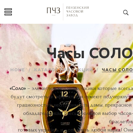
Часы СОЛО
HOME
/
КАТАЛОГ ПРОДУКЦИИ
/
ЧАСЫ СОЛО
«Соло»
– элегантная механика, часики которые всегда
будут смотреться эффектно и сумеют подчеркнуть
грациозность и неотразимость дамы, прекрасной
обладательницы! Всегда большой выбор часов-
браслетов
готовых украсить и дополнить любой наряд! Они