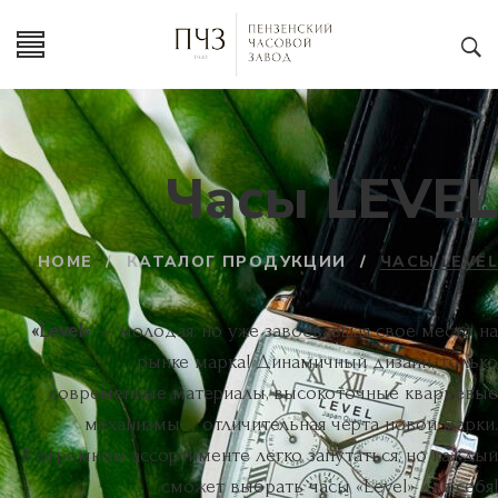
Часы LEVEL
HOME
/
КАТАЛОГ ПРОДУКЦИИ
/
ЧАСЫ LEVEL
«Level»
— молодая, но уже завоевавшая свое место на
рынке марка! Динамичный дизайн, только
современные материалы, высокоточные кварцевые
механизмы – отличительная черта новой марки.
В огромном ассортименте легко запутаться, но каждый
сможет выбрать часы «Level» для себя!